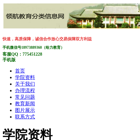
快速，高质保障，诚信合作放心交易保障双方利益
手机微信号18973889360（给力教育）
客服QQ：775451228
手机版
首页
学院资料
关于我们
办理流程
常见问题
教育新闻
图片展示
联系方式
学院资料