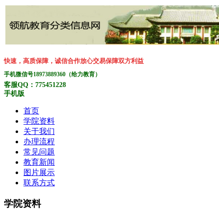
快速，高质保障，诚信合作放心交易保障双方利益
手机微信号18973889360（给力教育）
客服QQ：775451228
手机版
首页
学院资料
关于我们
办理流程
常见问题
教育新闻
图片展示
联系方式
学院资料