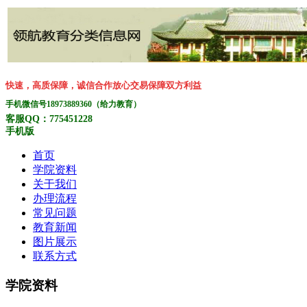
快速，高质保障，诚信合作放心交易保障双方利益
手机微信号18973889360（给力教育）
客服QQ：775451228
手机版
首页
学院资料
关于我们
办理流程
常见问题
教育新闻
图片展示
联系方式
学院资料