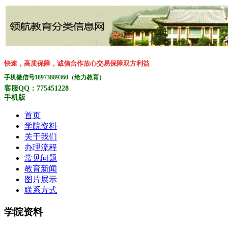
快速，高质保障，诚信合作放心交易保障双方利益
手机微信号18973889360（给力教育）
客服QQ：775451228
手机版
首页
学院资料
关于我们
办理流程
常见问题
教育新闻
图片展示
联系方式
学院资料